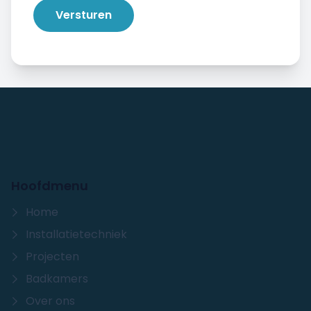
Versturen
Hoofdmenu
Home
Installatietechniek
Projecten
Badkamers
Over ons