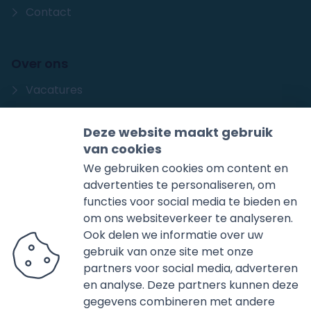
Contact
Over ons
Vacatures
Sanidrõme
Deze website maakt gebruik
Storing
van cookies
We gebruiken cookies om content en
advertenties te personaliseren, om
Huisman
functies voor social media te bieden en
Huisman Installatieprofessionals
Produksjewei 1
om ons websiteverkeer te analyseren.
8501 XD
Joure
Ook delen we informatie over uw
gebruik van onze site met onze
0513-412572
partners voor social media, adverteren
Mail ons
en analyse. Deze partners kunnen deze
gegevens combineren met andere