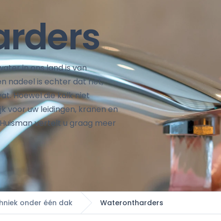
arders
ater in ons land is van
en nadeel is echter dat het,
vat. Hoewel die kalk niet
ijk voor uw leidingen, kranen en
 Huisman vertelt u graag meer
chniek onder één dak
Waterontharders