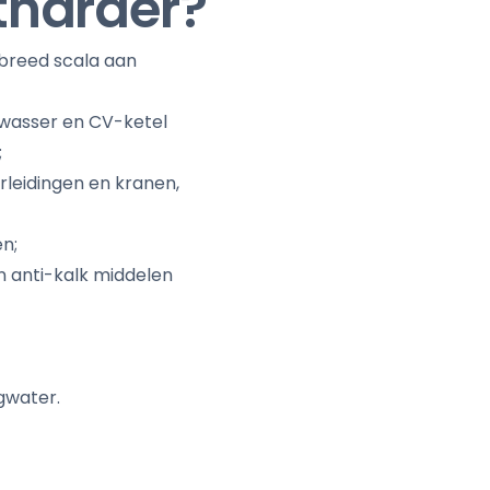
tharder?
 breed scala aan
wasser en CV-ketel
;
rleidingen en kranen,
n;
 anti-kalk middelen
ngwater.