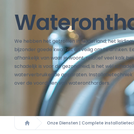
Wateronth
We hebben het getroffen in Nederland; het leidingw
bijzonder goede kwaliteit en veilig om te drinken. E
afhankelijk van waar je woont, relatief veel kalk be
schadelijk is voor de gezondheid, is het wél schadel
waterverbruikende apparaten. Installatietechniek
over de voordelen van waterontharders.
Onze Diensten | Complete installatiete
Home