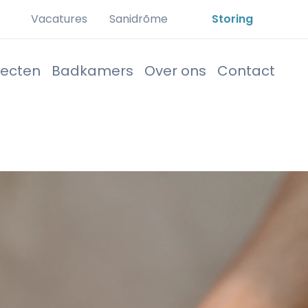
Vacatures
Sanidrõme
Storing
jecten
Badkamers
Over ons
Contact