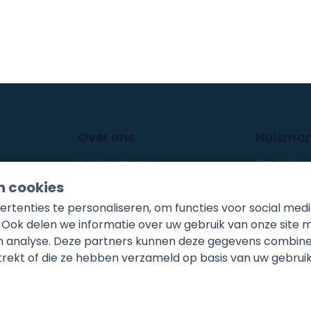
Over ons
Huisma
Huisman In
Vacatures
Produksjew
8501 XD
J
chniek
Sanidrõme
n cookies
Storing
tenties te personaliseren, om functies voor social medi
0513-4
 Ook delen we informatie over uw gebruik van onze site 
Mail o
 en analyse. Deze partners kunnen deze gegevens combin
strekt of die ze hebben verzameld op basis van uw gebrui