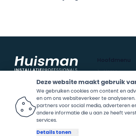
Hoofdmenu
Home
Installatiete
Deze website maakt gebruik va
Projecten
We gebruiken cookies om content en adver
en om ons websiteverkeer te analyseren.
Badkamers
partners voor social media, adverteren
Over ons
andere informatie die u aan ze heeft ver
Contact
services.
Details tonen