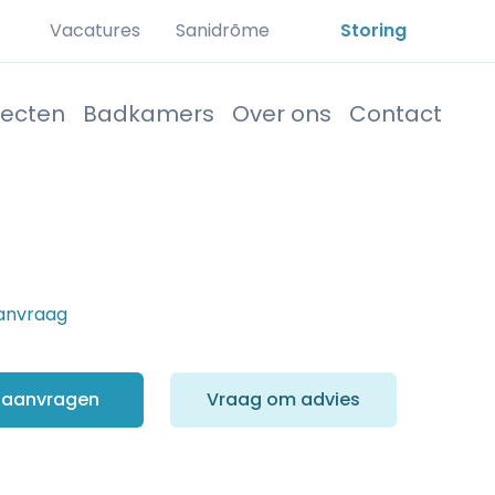
Vacatures
Sanidrõme
Storing
jecten
Badkamers
Over ons
Contact
aanvraag
el informatie
s aanvragen
Vraag om advies