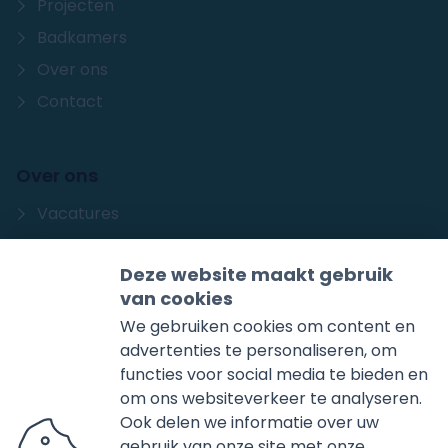
Projecten
Badkamers
Over ons
Contact
Over ons
Vacatures
Sanidrõme
Deze website maakt gebruik
Storing
van cookies
We gebruiken cookies om content en
Huisman
advertenties te personaliseren, om
functies voor social media te bieden en
Huisman Installatieprofessionals
Produksjewei 1
om ons websiteverkeer te analyseren.
8501 XD
Joure
Ook delen we informatie over uw
gebruik van onze site met onze