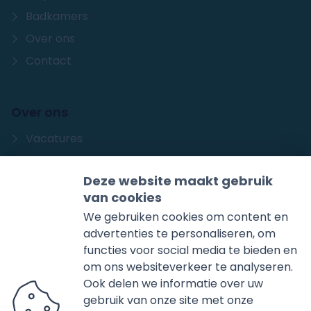
Badkamers
Over ons
Contact
Over ons
Vacatures
Sanidrõme
Deze website maakt gebruik
Storing
van cookies
We gebruiken cookies om content en
Huisman
advertenties te personaliseren, om
functies voor social media te bieden en
Huisman Installatieprofessionals
Produksjewei 1
om ons websiteverkeer te analyseren.
8501 XD
Joure
Ook delen we informatie over uw
gebruik van onze site met onze
0513-412572